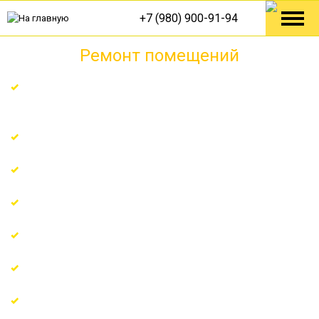
+7 (980) 900-91-94
Ремонт помещений
Ремонт по технологическим решениям от Knauf,
Tece, Danfoss
Гарантия на все виды работ 7 лет
Поэтапная оплата по факту
Узкопрофильные мастера с многолетним опытом
Регулярные отчёты о ходе ремонта
Доверяют более 150 довольных клиентов
Сертифицированные материалы и проверенные
поставщики