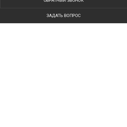
ОБРАТНЫЙ ЗВОНОК
ЗАДАТЬ ВОПРОС
Ваше имя
Телефон
*
E-mail
Тип работ
Комментарий к заявке