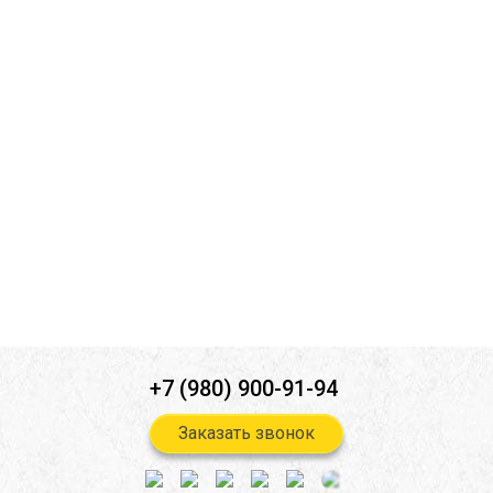
Ознакомлен(а) с
политикой конфиденциальности
*
Согласен(-на) на
обработку персональных данных
*
Согласен(-на) на получение
информационной и рекламной
рассылок
*
Отправить
+7 (980) 900-91-94
Заказать звонок