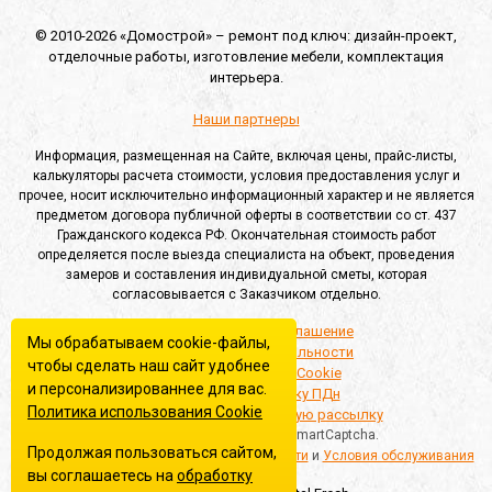
© 2010-2026 «Домострой» –
ремонт под ключ: дизайн-проект,
отделочные работы,
изготовление мебели,
комплектация
интерьера.
Наши партнеры
Информация, размещенная на Сайте, включая цены, прайс-листы,
калькуляторы расчета стоимости, условия предоставления услуг и
прочее, носит исключительно информационный характер и не является
предметом договора публичной оферты в соответствии со ст. 437
Гражданского кодекса РФ. Окончательная стоимость работ
определяется после выезда специалиста на объект, проведения
замеров и составления индивидуальной сметы, которая
согласовывается с Заказчиком отдельно.
Пользовательское соглашение
Мы обрабатываем cookie-файлы,
Политика конфиденциальности
чтобы сделать наш сайт удобнее
Политика обработки Cookie
и персонализированнее для вас.
Согласие на обработку ПДн
Политика использования Сookie
Согласие на информационную рассылку
Этот сайт защищён Yandex SmartCaptcha.
Продолжая пользоваться сайтом,
Применяются
Политика конфиденциальности
и
Условия обслуживания
вы соглашаетесь на
обработку