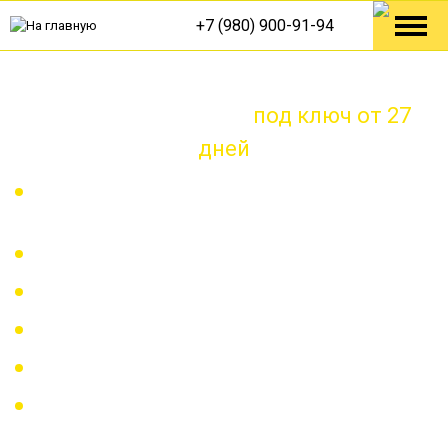
+7 (980) 900-91-94
Дизайн-проект и ремонт
Любого помещения
под ключ от 27
дней
BIM-проектирование. Сложное проектирование
для легкой реализации
От идеи до реализации под ключ
Гарантия 7 лет
Все этапы работ точно в срок
Команда специалистов с опытом более 13 лет
Ремонт по технологическим решениям от Knauf,
Tece, Danfoss