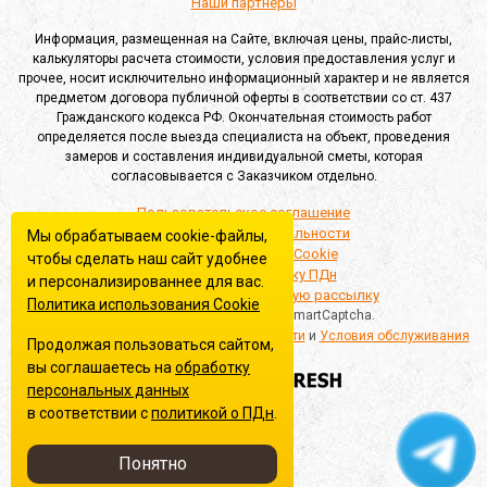
Наши партнеры
Информация, размещенная на Сайте, включая цены, прайс-листы,
калькуляторы расчета стоимости, условия предоставления услуг и
прочее, носит исключительно информационный характер и не является
предметом договора публичной оферты в соответствии со ст. 437
Гражданского кодекса РФ. Окончательная стоимость работ
определяется после выезда специалиста на объект, проведения
замеров и составления индивидуальной сметы, которая
согласовывается с Заказчиком отдельно.
Пользовательское соглашение
Политика конфиденциальности
Мы обрабатываем cookie-файлы,
Политика обработки Cookie
чтобы сделать наш сайт удобнее
Согласие на обработку ПДн
и персонализированнее для вас.
Согласие на информационную рассылку
Политика использования Сookie
Этот сайт защищён Yandex SmartCaptcha.
Применяются
Политика конфиденциальности
и
Условия обслуживания
Продолжая пользоваться сайтом,
вы соглашаетесь на
обработку
Создание сайта
персональных данных
в соответствии с
политикой о ПДн
.
Понятно