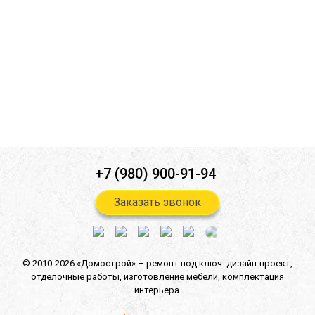
Ознакомлен(а) с
политикой конфиденциальности
*
Согласен(-на) на
обработку персональных данных
*
Согласен(-на) на получение
информационной и рекламной
рассылок
*
Отправить
+7 (980) 900-91-94
Заказать звонок
© 2010-2026 «Домострой» –
ремонт под ключ: дизайн-проект,
отделочные работы,
изготовление мебели,
комплектация
интерьера.