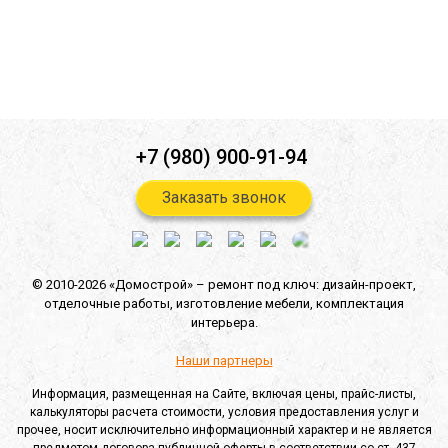
Согласен(-на) на получение
информационной и рекламной
рассылок
*
Отправить
+7 (980) 900-91-94
Заказать звонок
© 2010-2026 «Домострой» –
ремонт под ключ: дизайн-проект,
отделочные работы,
изготовление мебели,
комплектация
интерьера.
Наши партнеры
Информация, размещенная на Сайте, включая цены, прайс-листы,
калькуляторы расчета стоимости, условия предоставления услуг и
прочее, носит исключительно информационный характер и не является
предметом договора публичной оферты в соответствии со ст. 437