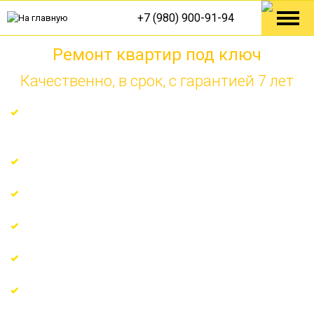
+7 (980) 900-91-94
Ремонт квартир под ключ
Качественно, в срок, с гарантией 7 лет
Ремонт по технологическим решениям от Knauf,
Tece, Danfoss
Гарантия на все виды работ 7 лет
Поэтапная оплата по факту
Узкопрофильные мастера с многолетним опытом
Регулярные отчёты о ходе ремонта
Доверяют более 150 довольных клиентов